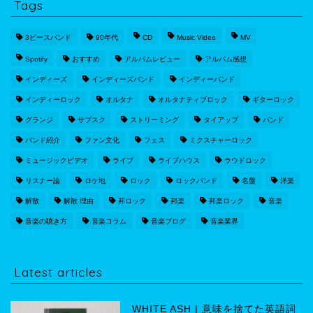
Tags
3ピースバンド
90年代
CD
Music Video
MV
Spotify
おすすめ
アルバムレビュー
アルバム感想
インディーズ
インディーズバンド
インディーバンド
インディーロック
オルタナ
オルタナティブロック
ギターロック
グランジ
サブスク
ストリーミング
タイアップ
バンド
バンド紹介
ファン文化
フェス
ミクスチャーロック
ミュージックビデオ
ライブ
ライブハウス
ラウドロック
リスナー論
ロケ地
ロック
ロックバンド
名盤
洋楽
解散
解散 理由
邦ロック
邦楽
邦楽ロック
音楽
音楽の聴き方
音楽コラム
音楽ブログ
音楽業界
Latest articles
WHITE ASH | 意味を捨てた英語詞