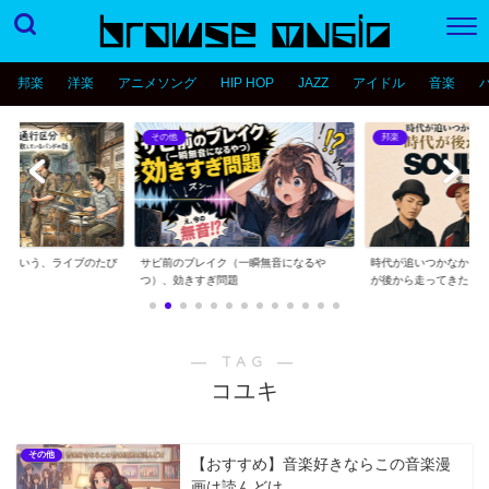
邦楽
洋楽
アニメソング
HIP HOP
JAZZ
アイドル
音楽
その他
邦楽
分という、ライブのたび
サビ前のブレイク（一瞬無音になるや
時代が追いつかなかっ
..
つ）、効きすぎ問題
が後から走ってきた...
― TAG ―
コユキ
その他
【おすすめ】音楽好きならこの音楽漫
画は読んどけ