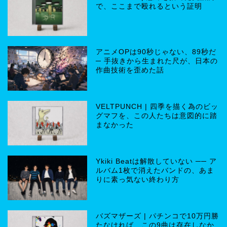
で、ここまで殴れるという証明
アニメOPは90秒じゃない、89秒だ
─ 手抜きから生まれた尺が、日本の
作曲技術を歪めた話
VELTPUNCH | 四季を描く為のビッ
グマフを、この人たちは意図的に踏
まなかった
Ykiki Beatは解散していない ── ア
ルバム1枚で消えたバンドの、あま
りに素っ気ない終わり方
バズマザーズ | パチンコで10万円勝
たなければ、この9曲は存在しなか