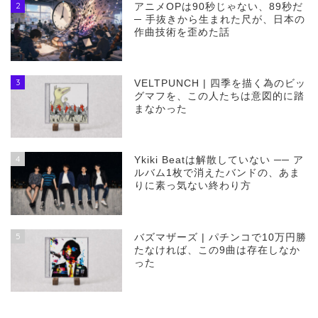
2
アニメOPは90秒じゃない、89秒だ
─ 手抜きから生まれた尺が、日本の
作曲技術を歪めた話
3
VELTPUNCH | 四季を描く為のビッ
グマフを、この人たちは意図的に踏
まなかった
4
Ykiki Beatは解散していない ── ア
ルバム1枚で消えたバンドの、あま
りに素っ気ない終わり方
5
バズマザーズ | パチンコで10万円勝
たなければ、この9曲は存在しなか
った