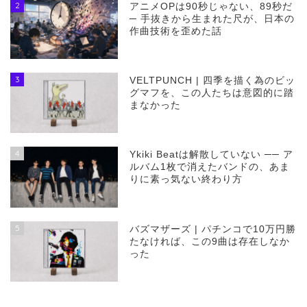
2
アニメOPは90秒じゃない、89秒だ
─ 手抜きから生まれた尺が、日本の
作曲技術を歪めた話
3
VELTPUNCH | 四季を描く為のビッ
グマフを、この人たちは意図的に踏
まなかった
4
Ykiki Beatは解散していない ── ア
ルバム1枚で消えたバンドの、あま
りに素っ気ない終わり方
5
バズマザーズ | パチンコで10万円勝
たなければ、この9曲は存在しなか
った