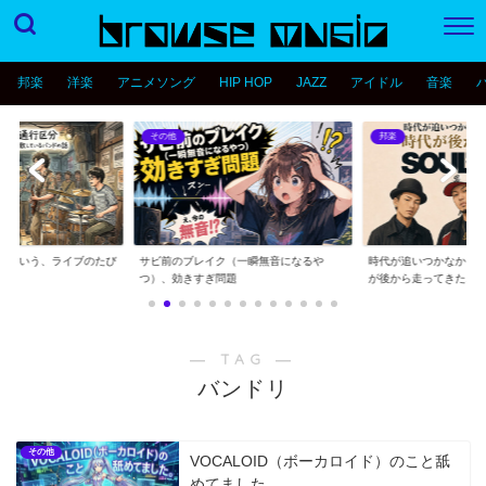
邦楽
洋楽
アニメソング
HIP HOP
JAZZ
アイドル
音楽
その他
邦楽
分という、ライブのたび
サビ前のブレイク（一瞬無音になるや
時代が追いつかなかっ
..
つ）、効きすぎ問題
が後から走ってきた...
― TAG ―
バンドリ
その他
VOCALOID（ボーカロイド）のこと舐
めてました。