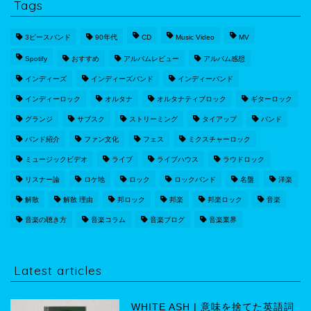
Tags
3ピースバンド
90年代
CD
Music Video
MV
Spotify
おすすめ
アルバムレビュー
アルバム感想
インディーズ
インディーズバンド
インディーバンド
インディーロック
オルタナ
オルタナティブロック
ギターロック
グランジ
サブスク
ストリーミング
タイアップ
バンド
バンド紹介
ファン文化
フェス
ミクスチャーロック
ミュージックビデオ
ライブ
ライブハウス
ラウドロック
リスナー論
ロケ地
ロック
ロックバンド
名盤
洋楽
解散
解散 理由
邦ロック
邦楽
邦楽ロック
音楽
音楽の聴き方
音楽コラム
音楽ブログ
音楽業界
Latest articles
WHITE ASH | 意味を捨てた英語詞