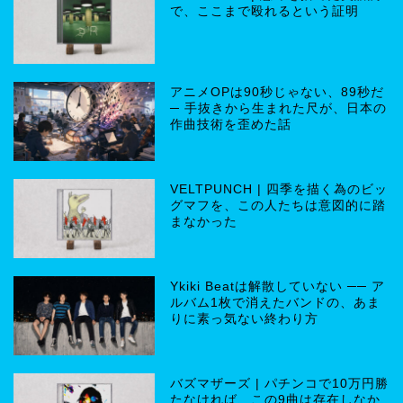
で、ここまで殴れるという証明
アニメOPは90秒じゃない、89秒だ
─ 手抜きから生まれた尺が、日本の
作曲技術を歪めた話
VELTPUNCH | 四季を描く為のビッ
グマフを、この人たちは意図的に踏
まなかった
Ykiki Beatは解散していない ── ア
ルバム1枚で消えたバンドの、あま
りに素っ気ない終わり方
バズマザーズ | パチンコで10万円勝
たなければ、この9曲は存在しなか