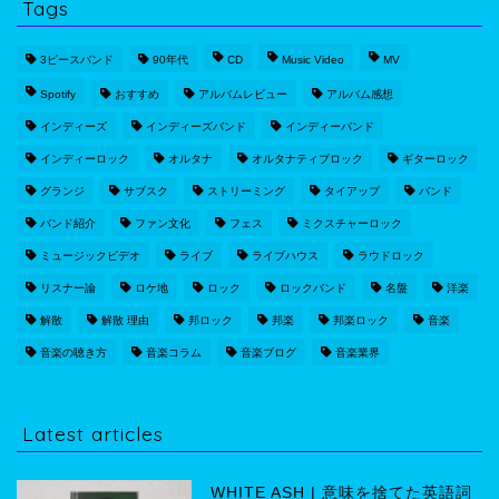
Tags
3ピースバンド
90年代
CD
Music Video
MV
Spotify
おすすめ
アルバムレビュー
アルバム感想
インディーズ
インディーズバンド
インディーバンド
インディーロック
オルタナ
オルタナティブロック
ギターロック
グランジ
サブスク
ストリーミング
タイアップ
バンド
バンド紹介
ファン文化
フェス
ミクスチャーロック
ミュージックビデオ
ライブ
ライブハウス
ラウドロック
リスナー論
ロケ地
ロック
ロックバンド
名盤
洋楽
解散
解散 理由
邦ロック
邦楽
邦楽ロック
音楽
音楽の聴き方
音楽コラム
音楽ブログ
音楽業界
Latest articles
WHITE ASH | 意味を捨てた英語詞