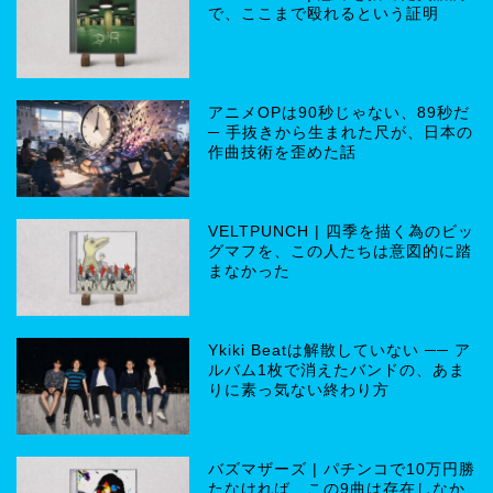
で、ここまで殴れるという証明
アニメOPは90秒じゃない、89秒だ
─ 手抜きから生まれた尺が、日本の
作曲技術を歪めた話
VELTPUNCH | 四季を描く為のビッ
グマフを、この人たちは意図的に踏
まなかった
Ykiki Beatは解散していない ── ア
ルバム1枚で消えたバンドの、あま
りに素っ気ない終わり方
バズマザーズ | パチンコで10万円勝
たなければ、この9曲は存在しなか