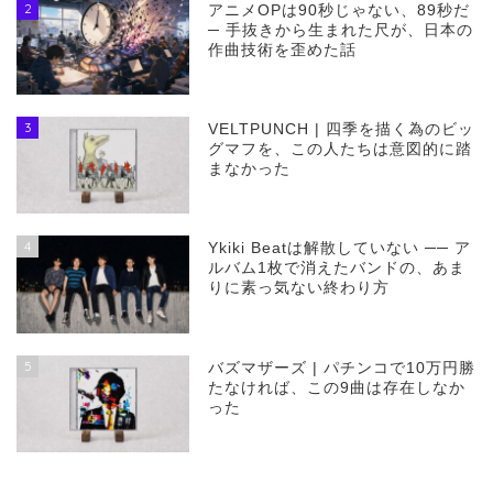
2
アニメOPは90秒じゃない、89秒だ
─ 手抜きから生まれた尺が、日本の
作曲技術を歪めた話
3
VELTPUNCH | 四季を描く為のビッ
グマフを、この人たちは意図的に踏
まなかった
4
Ykiki Beatは解散していない ── ア
ルバム1枚で消えたバンドの、あま
りに素っ気ない終わり方
5
バズマザーズ | パチンコで10万円勝
たなければ、この9曲は存在しなか
った