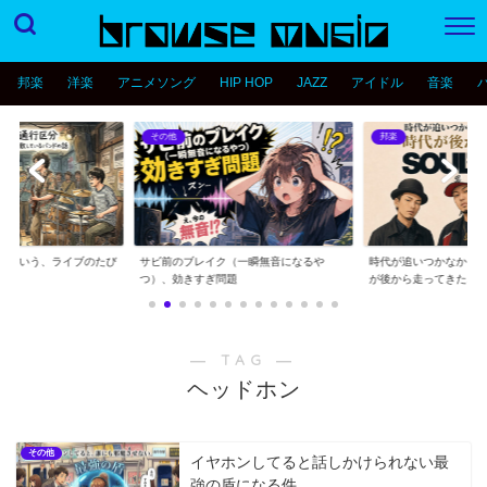
邦楽
洋楽
アニメソング
HIP HOP
JAZZ
アイドル
音楽
その他
邦楽
分という、ライブのたび
サビ前のブレイク（一瞬無音になるや
時代が追いつかなかっ
..
つ）、効きすぎ問題
が後から走ってきた...
― TAG ―
ヘッドホン
その他
イヤホンしてると話しかけられない最
強の盾になる件