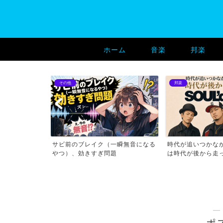
ホーム
音楽
邦楽
邦楽
その他
一瞬無音になる
時代が追いつかなかったというより
ライブの「地蔵」
題
は時代が後から走ってきた...
にアウトなのか
―