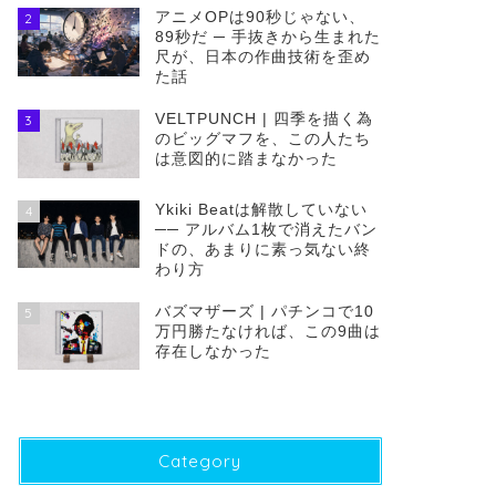
アニメOPは90秒じゃない、
2
89秒だ ─ 手抜きから生まれた
尺が、日本の作曲技術を歪め
た話
VELTPUNCH | 四季を描く為
3
のビッグマフを、この人たち
は意図的に踏まなかった
Ykiki Beatは解散していない
4
── アルバム1枚で消えたバン
ドの、あまりに素っ気ない終
わり方
バズマザーズ | パチンコで10
5
万円勝たなければ、この9曲は
存在しなかった
Category