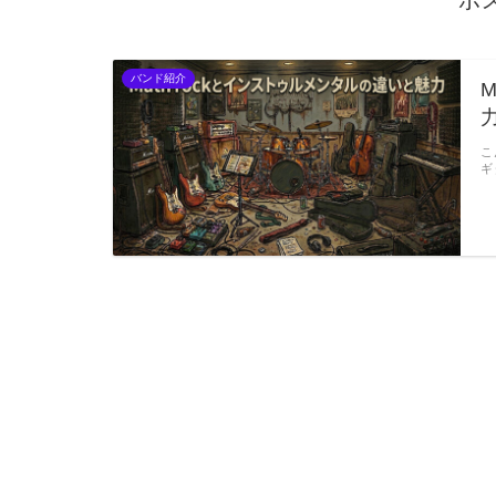
ポ
バンド紹介
こ
ギ