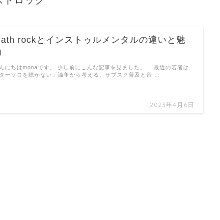
ストロック
Math rockとインストゥルメンタルの違いと魅
力
んにちはmonaです。 少し前にこんな記事を見ました。 「最近の若者は
ターソロを聴かない」論争から考える、サブスク普及と音 …
2023年4月6日