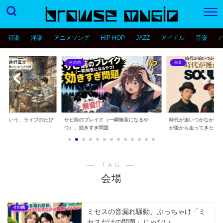
邦楽
洋楽
アニメソング
HIP HOP
JAZZ
アイドル
音楽
その他
邦楽
分という、ライブのたび
サビ前のブレイク（一瞬無音になるや
時代が追いつかなかっ
..
つ）、効きすぎ問題
が後から走ってきた...
― TAG ―
会場
その他
ミセスの音漏れ騒動、ぶっちゃけ「ミ
セスだけの問題」じゃない