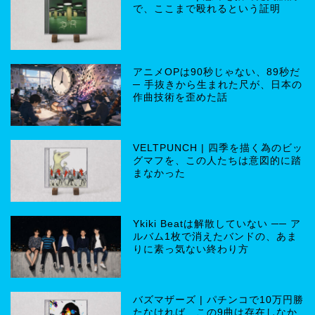
で、ここまで殴れるという証明
アニメOPは90秒じゃない、89秒だ
─ 手抜きから生まれた尺が、日本の
作曲技術を歪めた話
VELTPUNCH | 四季を描く為のビッ
グマフを、この人たちは意図的に踏
まなかった
Ykiki Beatは解散していない ── ア
ルバム1枚で消えたバンドの、あま
りに素っ気ない終わり方
バズマザーズ | パチンコで10万円勝
たなければ、この9曲は存在しなか