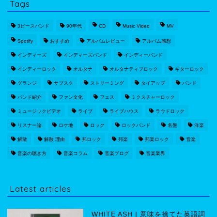
Tags
3ピースバンド
90年代
CD
Music Video
MV
Spotify
おすすめ
アルバムレビュー
アルバム感想
インディーズ
インディーズバンド
インディーバンド
インディーロック
オルタナ
オルタナティブロック
ギターロック
グランジ
サブスク
ストリーミング
タイアップ
バンド
バンド紹介
ファン文化
フェス
ミクスチャーロック
ミュージックビデオ
ライブ
ライブハウス
ラウドロック
リスナー論
ロケ地
ロック
ロックバンド
名盤
洋楽
解散
解散 理由
邦ロック
邦楽
邦楽ロック
音楽
音楽の聴き方
音楽コラム
音楽ブログ
音楽業界
Latest articles
WHITE ASH | 意味を捨てた英語詞