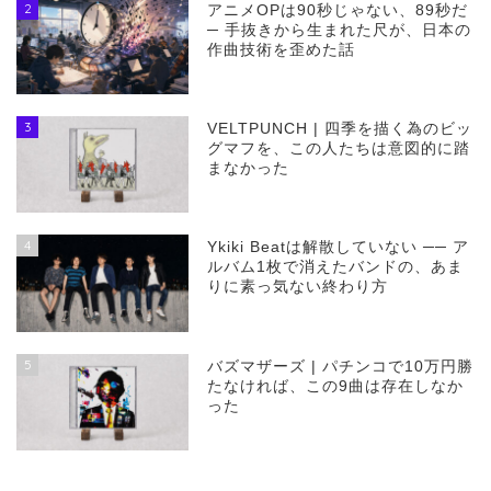
2
アニメOPは90秒じゃない、89秒だ
─ 手抜きから生まれた尺が、日本の
作曲技術を歪めた話
3
VELTPUNCH | 四季を描く為のビッ
グマフを、この人たちは意図的に踏
まなかった
4
Ykiki Beatは解散していない ── ア
ルバム1枚で消えたバンドの、あま
りに素っ気ない終わり方
5
バズマザーズ | パチンコで10万円勝
たなければ、この9曲は存在しなか
った