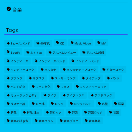
音楽
Tags
3ピースバンド
90年代
CD
Music Video
MV
Spotify
おすすめ
アルバムレビュー
アルバム感想
インディーズ
インディーズバンド
インディーバンド
インディーロック
オルタナ
オルタナティブロック
ギターロック
グランジ
サブスク
ストリーミング
タイアップ
バンド
バンド紹介
ファン文化
フェス
ミクスチャーロック
ミュージックビデオ
ライブ
ライブハウス
ラウドロック
リスナー論
ロケ地
ロック
ロックバンド
名盤
洋楽
解散
解散 理由
邦ロック
邦楽
邦楽ロック
音楽
音楽の聴き方
音楽コラム
音楽ブログ
音楽業界