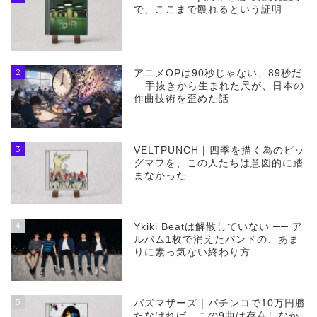
で、ここまで殴れるという証明
2
アニメOPは90秒じゃない、89秒だ
─ 手抜きから生まれた尺が、日本の
作曲技術を歪めた話
3
VELTPUNCH | 四季を描く為のビッ
グマフを、この人たちは意図的に踏
まなかった
4
Ykiki Beatは解散していない ── ア
ルバム1枚で消えたバンドの、あま
りに素っ気ない終わり方
5
バズマザーズ | パチンコで10万円勝
たなければ、この9曲は存在しなか