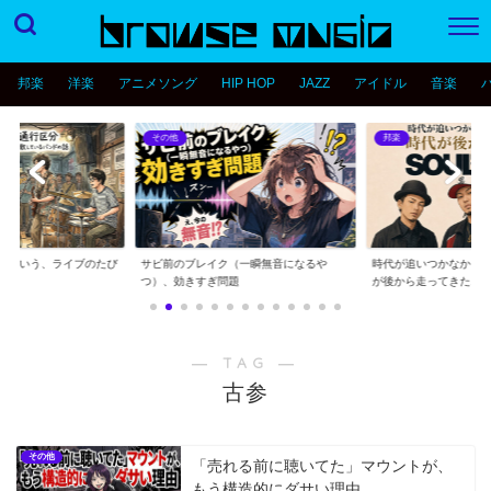
邦楽
洋楽
アニメソング
HIP HOP
JAZZ
アイドル
音楽
その他
邦楽
分という、ライブのたび
サビ前のブレイク（一瞬無音になるや
時代が追いつかなかっ
..
つ）、効きすぎ問題
が後から走ってきた...
― TAG ―
古参
その他
「売れる前に聴いてた」マウントが、
もう構造的にダサい理由