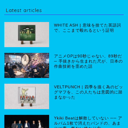
Latest articles
WHITE ASH | 意味を捨てた英語詞
で、ここまで殴れるという証明
アニメOPは90秒じゃない、89秒だ
─ 手抜きから生まれた尺が、日本の
作曲技術を歪めた話
VELTPUNCH | 四季を描く為のビッ
グマフを、この人たちは意図的に踏
まなかった
Ykiki Beatは解散していない ── ア
ルバム1枚で消えたバンドの、あま