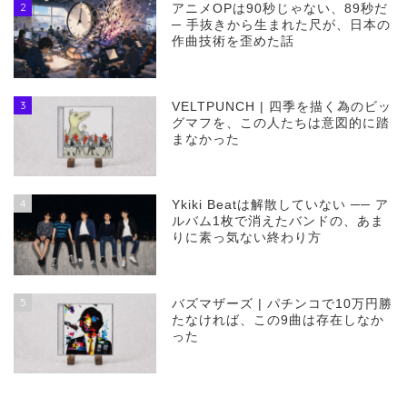
2
アニメOPは90秒じゃない、89秒だ
─ 手抜きから生まれた尺が、日本の
作曲技術を歪めた話
3
VELTPUNCH | 四季を描く為のビッ
グマフを、この人たちは意図的に踏
まなかった
4
Ykiki Beatは解散していない ── ア
ルバム1枚で消えたバンドの、あま
りに素っ気ない終わり方
5
バズマザーズ | パチンコで10万円勝
たなければ、この9曲は存在しなか
った