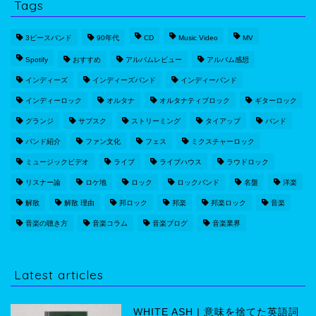
Tags
3ピースバンド
90年代
CD
Music Video
MV
Spotify
おすすめ
アルバムレビュー
アルバム感想
インディーズ
インディーズバンド
インディーバンド
インディーロック
オルタナ
オルタナティブロック
ギターロック
グランジ
サブスク
ストリーミング
タイアップ
バンド
バンド紹介
ファン文化
フェス
ミクスチャーロック
ミュージックビデオ
ライブ
ライブハウス
ラウドロック
リスナー論
ロケ地
ロック
ロックバンド
名盤
洋楽
解散
解散 理由
邦ロック
邦楽
邦楽ロック
音楽
音楽の聴き方
音楽コラム
音楽ブログ
音楽業界
Latest articles
WHITE ASH | 意味を捨てた英語詞