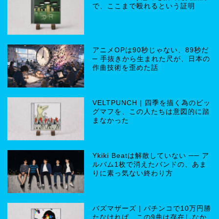
で、ここまで殴れるという証明
アニメOPは90秒じゃない、89秒だ
─ 手抜きから生まれた尺が、日本の
作曲技術を歪めた話
VELTPUNCH | 四季を描く為のビッ
グマフを、この人たちは意図的に踏
まなかった
Ykiki Beatは解散していない ── ア
ルバム1枚で消えたバンドの、あま
りに素っ気ない終わり方
バズマザーズ | パチンコで10万円勝
たなければ、この9曲は存在しなか