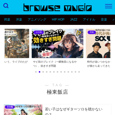
邦楽
洋楽
アニメソング
HIP HOP
JAZZ
アイドル
音楽
その他
邦楽
分という、ライブのたび
サビ前のブレイク（一瞬無音になるや
時代が追いつかなかっ
..
つ）、効きすぎ問題
が後から走ってきた...
― TAG ―
極東飯店
その他
若い子はなぜギターソロを聴かない
の？