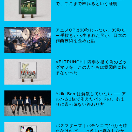
で、ここまで殴れるという証明
アニメOPは90秒じゃない、89秒だ
─ 手抜きから生まれた尺が、日本の
作曲技術を歪めた話
VELTPUNCH | 四季を描く為のビッ
グマフを、この人たちは意図的に踏
まなかった
Ykiki Beatは解散していない ── ア
ルバム1枚で消えたバンドの、あま
りに素っ気ない終わり方
バズマザーズ | パチンコで10万円勝
たなければ、この9曲は存在しなか