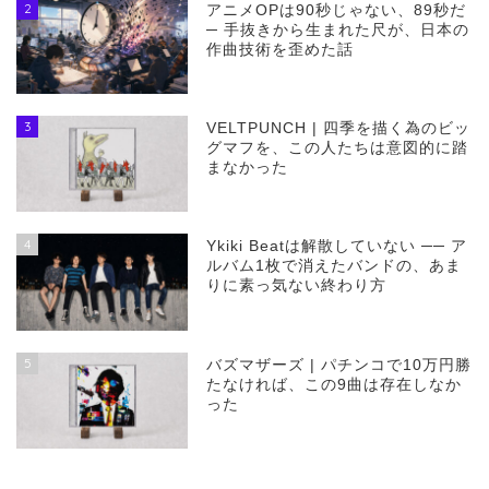
2
アニメOPは90秒じゃない、89秒だ
─ 手抜きから生まれた尺が、日本の
作曲技術を歪めた話
3
VELTPUNCH | 四季を描く為のビッ
グマフを、この人たちは意図的に踏
まなかった
4
Ykiki Beatは解散していない ── ア
ルバム1枚で消えたバンドの、あま
りに素っ気ない終わり方
5
バズマザーズ | パチンコで10万円勝
たなければ、この9曲は存在しなか
った