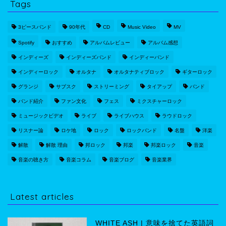
Tags
3ピースバンド
90年代
CD
Music Video
MV
Spotify
おすすめ
アルバムレビュー
アルバム感想
インディーズ
インディーズバンド
インディーバンド
インディーロック
オルタナ
オルタナティブロック
ギターロック
グランジ
サブスク
ストリーミング
タイアップ
バンド
バンド紹介
ファン文化
フェス
ミクスチャーロック
ミュージックビデオ
ライブ
ライブハウス
ラウドロック
リスナー論
ロケ地
ロック
ロックバンド
名盤
洋楽
解散
解散 理由
邦ロック
邦楽
邦楽ロック
音楽
音楽の聴き方
音楽コラム
音楽ブログ
音楽業界
Latest articles
WHITE ASH | 意味を捨てた英語詞