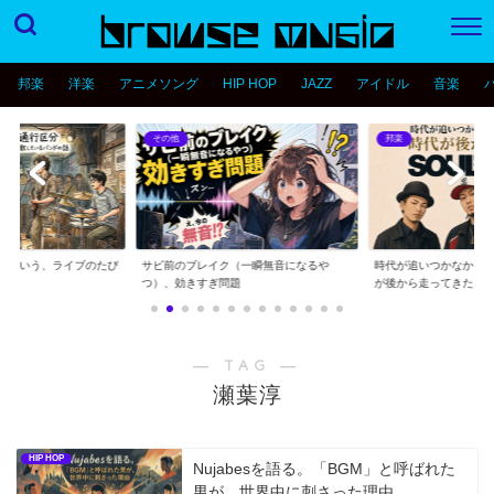
邦楽
洋楽
アニメソング
HIP HOP
JAZZ
アイドル
音楽
その他
邦楽
分という、ライブのたび
サビ前のブレイク（一瞬無音になるや
時代が追いつかなかっ
..
つ）、効きすぎ問題
が後から走ってきた...
― TAG ―
瀬葉淳
HIP HOP
Nujabesを語る。「BGM」と呼ばれた
男が、世界中に刺さった理由