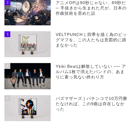
2
アニメOPは90秒じゃない、89秒だ
─ 手抜きから生まれた尺が、日本の
作曲技術を歪めた話
3
VELTPUNCH | 四季を描く為のビッ
グマフを、この人たちは意図的に踏
まなかった
4
Ykiki Beatは解散していない ── ア
ルバム1枚で消えたバンドの、あま
りに素っ気ない終わり方
5
バズマザーズ | パチンコで10万円勝
たなければ、この9曲は存在しなか
った