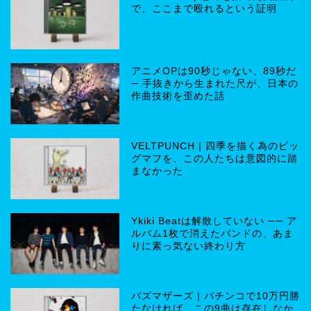
で、ここまで殴れるという証明
アニメOPは90秒じゃない、89秒だ
─ 手抜きから生まれた尺が、日本の
作曲技術を歪めた話
VELTPUNCH | 四季を描く為のビッ
グマフを、この人たちは意図的に踏
まなかった
Ykiki Beatは解散していない ── ア
ルバム1枚で消えたバンドの、あま
りに素っ気ない終わり方
バズマザーズ | パチンコで10万円勝
たなければ、この9曲は存在しなか