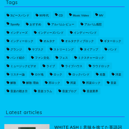
Tags
3ピースバンド
90年代
CD
Music Video
MV
Spotify
おすすめ
アルバムレビュー
アルバム感想
インディーズ
インディーズバンド
インディーバンド
インディーロック
オルタナ
オルタナティブロック
ギターロック
グランジ
サブスク
ストリーミング
タイアップ
バンド
バンド紹介
ファン文化
フェス
ミクスチャーロック
ミュージックビデオ
ライブ
ライブハウス
ラウドロック
リスナー論
ロケ地
ロック
ロックバンド
名盤
洋楽
解散
解散 理由
邦ロック
邦楽
邦楽ロック
音楽
音楽の聴き方
音楽コラム
音楽ブログ
音楽業界
Latest articles
WHITE ASH | 意味を捨てた英語詞