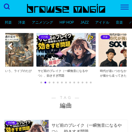
邦楽
洋楽
アニメソング
HIP HOP
JAZZ
アイドル
音楽
その他
邦楽
分という、ライブのたび
サビ前のブレイク（一瞬無音になるや
時代が追いつかなかっ
..
つ）、効きすぎ問題
が後から走ってきた...
― TAG ―
編曲
その他
サビ前のブレイク（一瞬無音になるや
つ）、効きすぎ問題