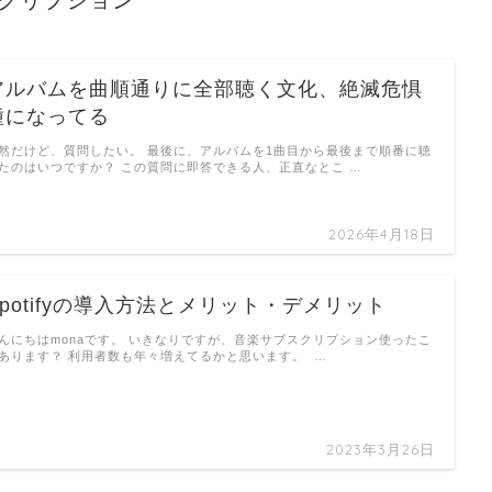
クリプション
アルバムを曲順通りに全部聴く文化、絶滅危惧
種になってる
然だけど、質問したい。 最後に、アルバムを1曲目から最後まで順番に聴
たのはいつですか？ この質問に即答できる人、正直なとこ …
2026年4月18日
Spotifyの導入方法とメリット・デメリット
んにちはmonaです。 いきなりですが、音楽サブスクリプション使ったこ
あります？ 利用者数も年々増えてるかと思います。 …
2023年3月26日