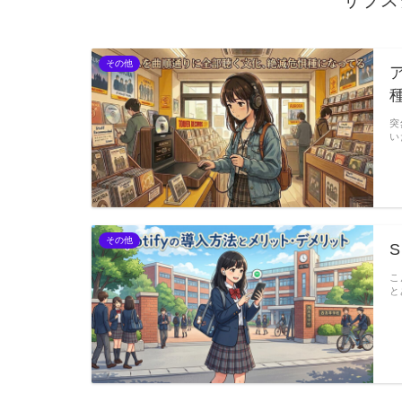
サブス
その他
突
い
その他
こ
と