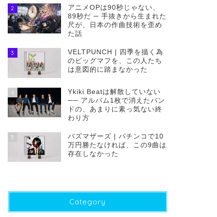
アニメOPは90秒じゃない、
2
89秒だ ─ 手抜きから生まれた
尺が、日本の作曲技術を歪め
た話
VELTPUNCH | 四季を描く為
3
のビッグマフを、この人たち
は意図的に踏まなかった
Ykiki Beatは解散していない
4
── アルバム1枚で消えたバン
ドの、あまりに素っ気ない終
わり方
バズマザーズ | パチンコで10
5
万円勝たなければ、この9曲は
存在しなかった
Category