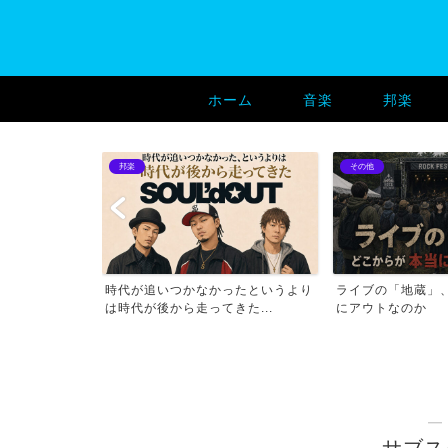
ホーム
音楽
邦楽
邦楽
その他
一瞬無音になる
時代が追いつかなかったというより
ライブの「地蔵」
題
は時代が後から走ってきた...
にアウトなのか
―