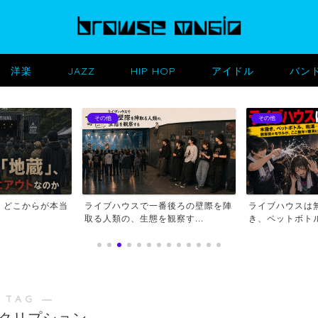
洋楽
JAZZ
HIP HOP
アイドル
バン
その他
その他
、どこからが本当
ライブハウスで一番後ろの壁際を陣
ライブハウスは
取る人類の、生態を観察す...
き、ペットボトル
 TAG ―