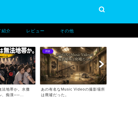
ド紹介
レビュー
その他
邦楽
バンド紹介
無法地帯か。水撒
あの有名なMusic Videoの撮影場所
あの有名なMus
、痴漢──...
は廃墟だった。
はここだった。.