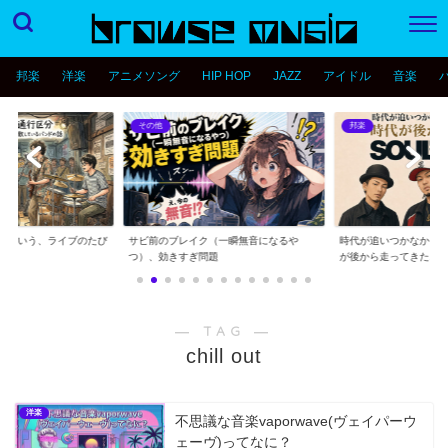
邦楽
洋楽
アニメソング
HIP HOP
JAZZ
アイドル
音楽
その他
邦楽
分という、ライブのたび
サビ前のブレイク（一瞬無音になるや
時代が追いつかなかっ
..
つ）、効きすぎ問題
が後から走ってきた...
― TAG ―
chill out
洋楽
不思議な音楽vaporwave(ヴェイパーウ
ェーヴ)ってなに？