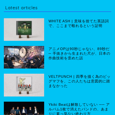
Latest articles
WHITE ASH | 意味を捨てた英語詞
で、ここまで殴れるという証明
アニメOPは90秒じゃない、89秒だ
─ 手抜きから生まれた尺が、日本の
作曲技術を歪めた話
VELTPUNCH | 四季を描く為のビッ
グマフを、この人たちは意図的に踏
まなかった
Ykiki Beatは解散していない ── ア
ルバム1枚で消えたバンドの、あま
りに素っ気ない終わり方