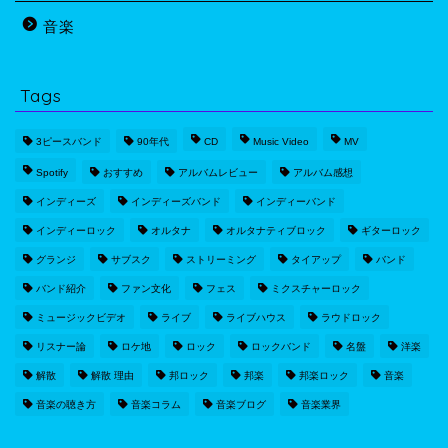
音楽
Tags
3ピースバンド
90年代
CD
Music Video
MV
Spotify
おすすめ
アルバムレビュー
アルバム感想
インディーズ
インディーズバンド
インディーバンド
インディーロック
オルタナ
オルタナティブロック
ギターロック
グランジ
サブスク
ストリーミング
タイアップ
バンド
バンド紹介
ファン文化
フェス
ミクスチャーロック
ミュージックビデオ
ライブ
ライブハウス
ラウドロック
リスナー論
ロケ地
ロック
ロックバンド
名盤
洋楽
解散
解散 理由
邦ロック
邦楽
邦楽ロック
音楽
音楽の聴き方
音楽コラム
音楽ブログ
音楽業界