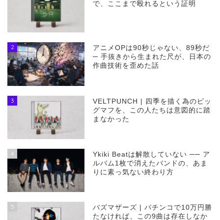
で、ここまで殴れるという証明
2
アニメOPは90秒じゃない、89秒だ
─ 手抜きから生まれた尺が、日本の
作曲技術を歪めた話
3
VELTPUNCH | 四季を描く為のビッ
グマフを、この人たちは意図的に踏
まなかった
4
Ykiki Beatは解散していない ── ア
ルバム1枚で消えたバンドの、あま
りに素っ気ない終わり方
5
バズマザーズ | パチンコで10万円勝
たなければ、この9曲は存在しなか