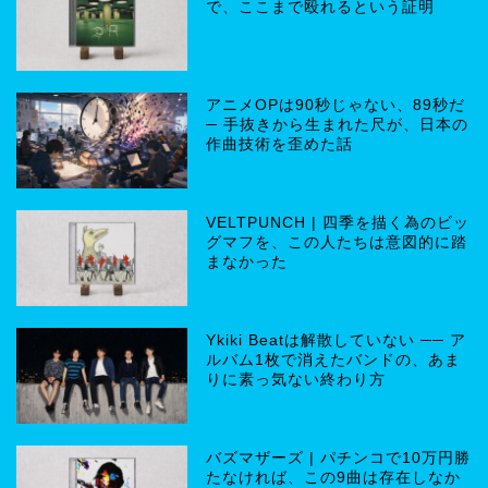
で、ここまで殴れるという証明
アニメOPは90秒じゃない、89秒だ
─ 手抜きから生まれた尺が、日本の
作曲技術を歪めた話
VELTPUNCH | 四季を描く為のビッ
グマフを、この人たちは意図的に踏
まなかった
Ykiki Beatは解散していない ── ア
ルバム1枚で消えたバンドの、あま
りに素っ気ない終わり方
バズマザーズ | パチンコで10万円勝
たなければ、この9曲は存在しなか