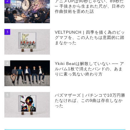
2
アニメOPは90秒じゃない、89秒だ
─ 手抜きから生まれた尺が、日本の
作曲技術を歪めた話
3
VELTPUNCH | 四季を描く為のビッ
グマフを、この人たちは意図的に踏
まなかった
4
Ykiki Beatは解散していない ── ア
ルバム1枚で消えたバンドの、あま
りに素っ気ない終わり方
5
バズマザーズ | パチンコで10万円勝
たなければ、この9曲は存在しなか
った