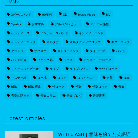
Tags
3ピースバンド
90年代
CD
Music Video
MV
Spotify
おすすめ
アルバムレビュー
アルバム感想
インディーズ
インディーズバンド
インディーバンド
インディーロック
オルタナ
オルタナティブロック
ギターロック
グランジ
サブスク
ストリーミング
タイアップ
バンド
バンド紹介
ファン文化
フェス
ミクスチャーロック
ミュージックビデオ
ライブ
ライブハウス
ラウドロック
リスナー論
ロケ地
ロック
ロックバンド
名盤
洋楽
解散
解散 理由
邦ロック
邦楽
邦楽ロック
音楽
音楽の聴き方
音楽コラム
音楽ブログ
音楽業界
Latest articles
WHITE ASH | 意味を捨てた英語詞