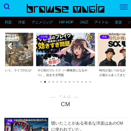
邦楽
洋楽
アニメソング
HIP HOP
JAZZ
アイドル
音楽
その他
邦楽
分という、ライブのたび
サビ前のブレイク（一瞬無音になるや
時代が追いつかなかっ
..
つ）、効きすぎ問題
が後から走ってきた...
― TAG ―
CM
洋楽
聴いたことがある有名な洋楽はあのCM
に使われていた。