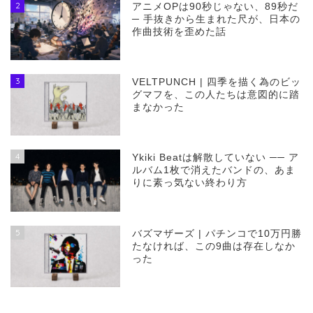
2
アニメOPは90秒じゃない、89秒だ
─ 手抜きから生まれた尺が、日本の
作曲技術を歪めた話
3
VELTPUNCH | 四季を描く為のビッ
グマフを、この人たちは意図的に踏
まなかった
4
Ykiki Beatは解散していない ── ア
ルバム1枚で消えたバンドの、あま
りに素っ気ない終わり方
5
バズマザーズ | パチンコで10万円勝
たなければ、この9曲は存在しなか
った