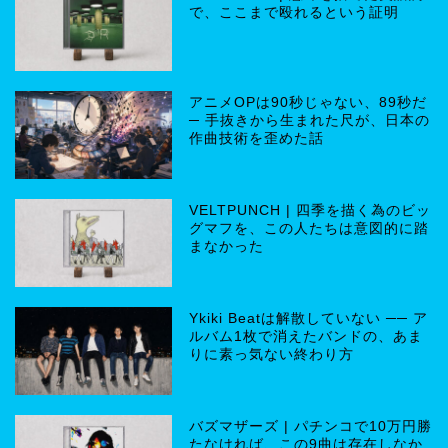
で、ここまで殴れるという証明
アニメOPは90秒じゃない、89秒だ
─ 手抜きから生まれた尺が、日本の
作曲技術を歪めた話
VELTPUNCH | 四季を描く為のビッ
グマフを、この人たちは意図的に踏
まなかった
Ykiki Beatは解散していない ── ア
ルバム1枚で消えたバンドの、あま
りに素っ気ない終わり方
バズマザーズ | パチンコで10万円勝
たなければ、この9曲は存在しなか