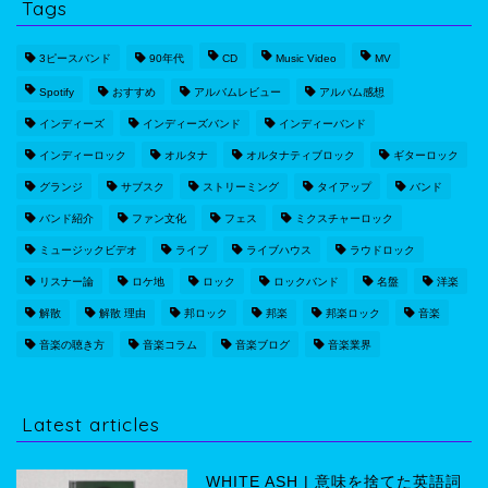
Tags
3ピースバンド
90年代
CD
Music Video
MV
Spotify
おすすめ
アルバムレビュー
アルバム感想
インディーズ
インディーズバンド
インディーバンド
インディーロック
オルタナ
オルタナティブロック
ギターロック
グランジ
サブスク
ストリーミング
タイアップ
バンド
バンド紹介
ファン文化
フェス
ミクスチャーロック
ミュージックビデオ
ライブ
ライブハウス
ラウドロック
リスナー論
ロケ地
ロック
ロックバンド
名盤
洋楽
解散
解散 理由
邦ロック
邦楽
邦楽ロック
音楽
音楽の聴き方
音楽コラム
音楽ブログ
音楽業界
Latest articles
WHITE ASH | 意味を捨てた英語詞