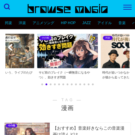
邦楽
洋楽
アニメソング
HIP HOP
JAZZ
アイドル
音楽
その他
邦楽
分という、ライブのたび
サビ前のブレイク（一瞬無音になるや
時代が追いつかなかっ
..
つ）、効きすぎ問題
が後から走ってきた...
― TAG ―
漫画
その他
【おすすめ】音楽好きならこの音楽漫
画は読んどけ