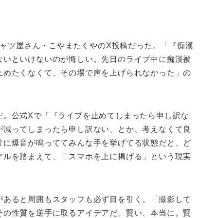
。
Tシャツ屋さん・こやまたくやのX投稿だった。「『痴漢
ないといけないのが悔しい。先日のライブ中に痴漢被
止めたくなくて、その場で声を上げられなかった」の
だ。公式Xで「『ライブを止めてしまったら申し訳な
が減ってしまったら申し訳ない、とか、考えなくて良
常に爆音が鳴っててみんな手を挙げてる状態だと、ど
アルを踏まえて、「スマホを上に掲げる」という現実
があると周囲もスタッフも必ず目を引く。「撮影して
その性質を逆手に取るアイデアだ。賢い、本当に。賢