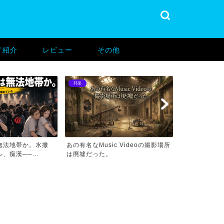
ド紹介
レビュー
その他
邦楽
バンド紹介
無法地帯か。水撒
あの有名なMusic Videoの撮影場所
あの有名なMus
、痴漢──...
は廃墟だった。
はここだった。.