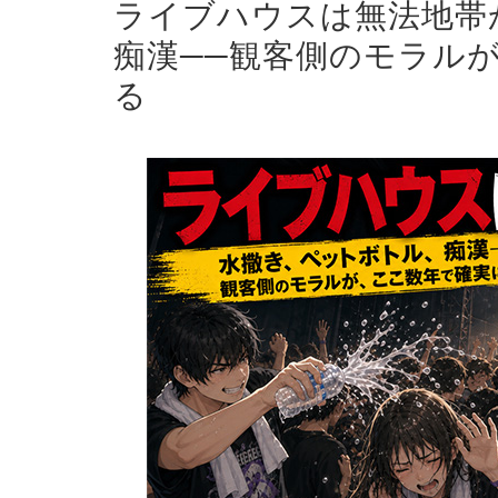
ライブハウスは無法地帯
痴漢──観客側のモラル
る