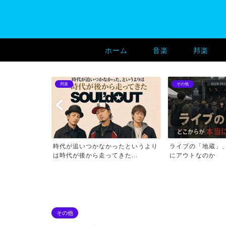
ホーム
音楽
邦楽
邦楽
その他
一瞬無音になる
時代が追いつかなかったというより
ライブの「地蔵」
題
は時代が後から走ってきた...
にアウトなのか
その他