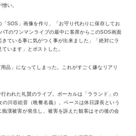
が憎い。
の「SOS」画像を作り、「お守り代わりに保存してお
ヤバTのワンマンライブの最中に客席からこのSOS画面
起きている事に気がつく事が出来ました」「絶対にラ
見ています」とポストした。
実用品」になってしまった。これがすごく嫌なリアリ
chで行われた礼賛のライブ。ボーカルは「ラランド」の
女の川谷絵音（晩餐名義）、ベースは休日課長という
に痴漢被害が発生し、被害を訴えた観客はその後の会