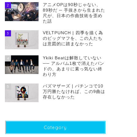
アニメOPは90秒じゃない、
2
89秒だ ─ 手抜きから生まれた
尺が、日本の作曲技術を歪め
た話
VELTPUNCH | 四季を描く為
3
のビッグマフを、この人たち
は意図的に踏まなかった
Ykiki Beatは解散していない
4
── アルバム1枚で消えたバン
ドの、あまりに素っ気ない終
わり方
バズマザーズ | パチンコで10
5
万円勝たなければ、この9曲は
存在しなかった
Category