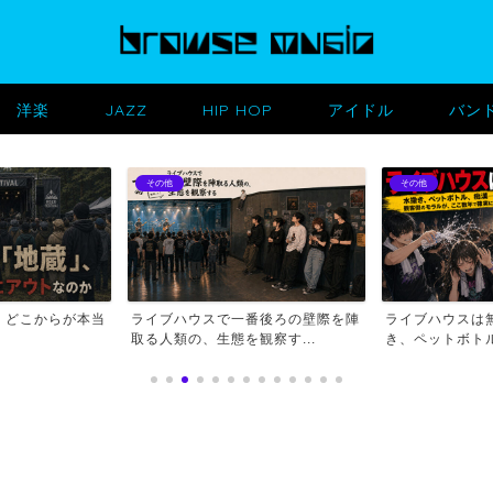
洋楽
JAZZ
HIP HOP
アイドル
バン
その他
その他
、どこからが本当
ライブハウスで一番後ろの壁際を陣
ライブハウスは
取る人類の、生態を観察す...
き、ペットボトル