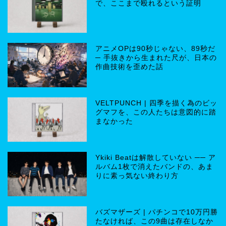
で、ここまで殴れるという証明
アニメOPは90秒じゃない、89秒だ
─ 手抜きから生まれた尺が、日本の
作曲技術を歪めた話
VELTPUNCH | 四季を描く為のビッ
グマフを、この人たちは意図的に踏
まなかった
Ykiki Beatは解散していない ── ア
ルバム1枚で消えたバンドの、あま
りに素っ気ない終わり方
バズマザーズ | パチンコで10万円勝
たなければ、この9曲は存在しなか