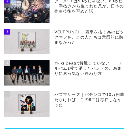
2
アニメOPは90秒じゃない、89秒だ
─ 手抜きから生まれた尺が、日本の
作曲技術を歪めた話
3
VELTPUNCH | 四季を描く為のビッ
グマフを、この人たちは意図的に踏
まなかった
4
Ykiki Beatは解散していない ── ア
ルバム1枚で消えたバンドの、あま
りに素っ気ない終わり方
5
バズマザーズ | パチンコで10万円勝
たなければ、この9曲は存在しなか
った