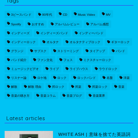
Tags
3ピースバンド
90年代
CD
Music Video
MV
Spotify
おすすめ
アルバムレビュー
アルバム感想
インディーズ
インディーズバンド
インディーバンド
インディーロック
オルタナ
オルタナティブロック
ギターロック
グランジ
サブスク
ストリーミング
タイアップ
バンド
バンド紹介
ファン文化
フェス
ミクスチャーロック
ミュージックビデオ
ライブ
ライブハウス
ラウドロック
リスナー論
ロケ地
ロック
ロックバンド
名盤
洋楽
解散
解散 理由
邦ロック
邦楽
邦楽ロック
音楽
音楽の聴き方
音楽コラム
音楽ブログ
音楽業界
Latest articles
WHITE ASH | 意味を捨てた英語詞