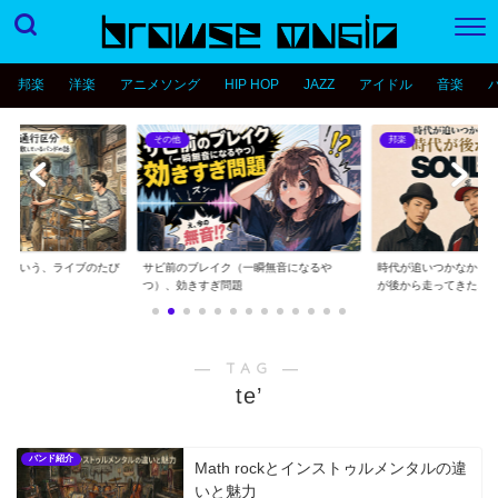
邦楽
洋楽
アニメソング
HIP HOP
JAZZ
アイドル
音楽
その他
邦楽
分という、ライブのたび
サビ前のブレイク（一瞬無音になるや
時代が追いつかなかっ
..
つ）、効きすぎ問題
が後から走ってきた...
― TAG ―
te’
バンド紹介
Math rockとインストゥルメンタルの違
いと魅力