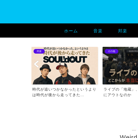
ホーム
音楽
邦楽
邦楽
その他
一瞬無音になる
時代が追いつかなかったというより
ライブの「地蔵」
題
は時代が後から走ってきた...
にアウトなのか
―
Weird