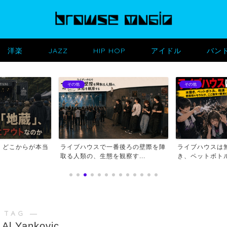
洋楽
JAZZ
HIP HOP
アイドル
バン
その他
その他
、どこからが本当
ライブハウスで一番後ろの壁際を陣
ライブハウスは
取る人類の、生態を観察す...
き、ペットボトル
 TAG ―
 Al Yankovic