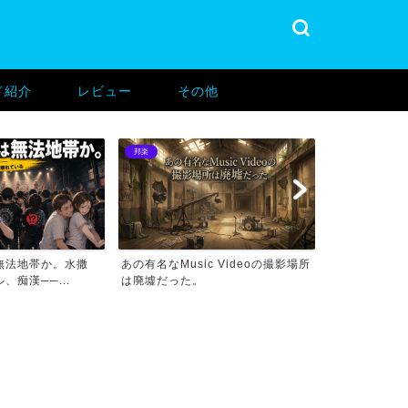
ド紹介
レビュー
その他
邦楽
バンド紹介
無法地帯か。水撒
あの有名なMusic Videoの撮影場所
あの有名なMus
、痴漢──...
は廃墟だった。
はここだった。.