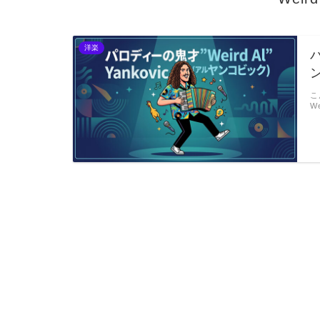
洋楽
パ
こ
We