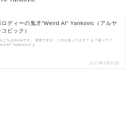
ロディーの鬼才"Weird Al" Yankovic（アルヤ
ンコビック）
んにちはmonaです。 突然ですが、この人知ってます？ え？誰って？
ird Al" Yankovicだよ …
2023年4月30日