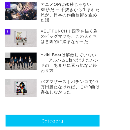
アニメOPは90秒じゃない、
2
89秒だ ─ 手抜きから生まれた
尺が、日本の作曲技術を歪め
た話
VELTPUNCH | 四季を描く為
3
のビッグマフを、この人たち
は意図的に踏まなかった
Ykiki Beatは解散していない
4
── アルバム1枚で消えたバン
ドの、あまりに素っ気ない終
わり方
バズマザーズ | パチンコで10
5
万円勝たなければ、この9曲は
存在しなかった
Category