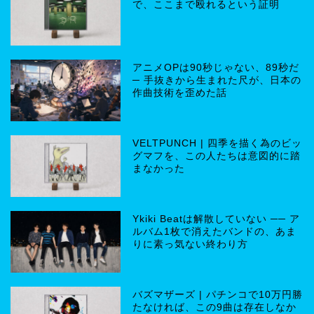
で、ここまで殴れるという証明
アニメOPは90秒じゃない、89秒だ
─ 手抜きから生まれた尺が、日本の
作曲技術を歪めた話
VELTPUNCH | 四季を描く為のビッ
グマフを、この人たちは意図的に踏
まなかった
Ykiki Beatは解散していない ── ア
ルバム1枚で消えたバンドの、あま
りに素っ気ない終わり方
バズマザーズ | パチンコで10万円勝
たなければ、この9曲は存在しなか