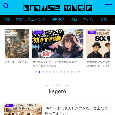
邦楽
洋楽
アニメソング
HIP HOP
JAZZ
アイドル
音楽
その他
邦楽
分という、ライブのたび
サビ前のブレイク（一瞬無音になるや
時代が追いつかなかっ
..
つ）、効きすぎ問題
が後から走ってきた...
― TAG ―
kagero
JAZZ
JAZZ＝おじさんしか聴かない音楽だと
思ってました。