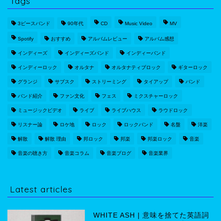
Tags
3ピースバンド
90年代
CD
Music Video
MV
Spotify
おすすめ
アルバムレビュー
アルバム感想
インディーズ
インディーズバンド
インディーバンド
インディーロック
オルタナ
オルタナティブロック
ギターロック
グランジ
サブスク
ストリーミング
タイアップ
バンド
バンド紹介
ファン文化
フェス
ミクスチャーロック
ミュージックビデオ
ライブ
ライブハウス
ラウドロック
リスナー論
ロケ地
ロック
ロックバンド
名盤
洋楽
解散
解散 理由
邦ロック
邦楽
邦楽ロック
音楽
音楽の聴き方
音楽コラム
音楽ブログ
音楽業界
Latest articles
WHITE ASH | 意味を捨てた英語詞