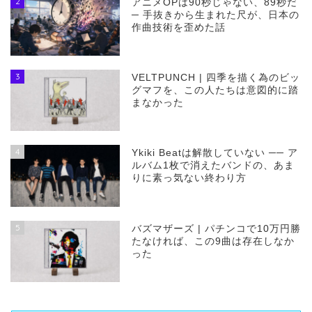
2
アニメOPは90秒じゃない、89秒だ
─ 手抜きから生まれた尺が、日本の
作曲技術を歪めた話
3
VELTPUNCH | 四季を描く為のビッ
グマフを、この人たちは意図的に踏
まなかった
4
Ykiki Beatは解散していない ── ア
ルバム1枚で消えたバンドの、あま
りに素っ気ない終わり方
5
バズマザーズ | パチンコで10万円勝
たなければ、この9曲は存在しなか
った